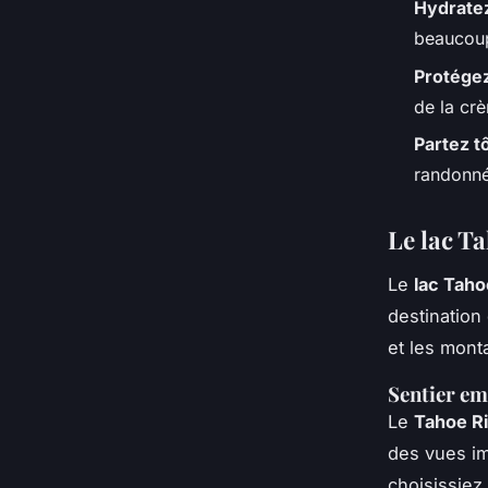
Hydrate
beaucoup
Protégez
de la crè
Partez t
randonné
Le lac Ta
Le
lac Taho
destination 
et les mont
Sentier em
Le
Tahoe Ri
des vues im
choisissiez 