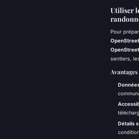
Utiliser
randonn
Pour prépar
OpenStree
OpenStree
sentiers, l
Avantages
Données
communau
Accessib
télécharg
Détails s
condition