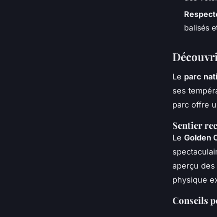
Respecte
balisés 
Découvri
Le
parc nat
ses tempéra
parc offre 
Sentier r
Le
Golden 
spectaculai
aperçu des 
physique ex
Conseils p