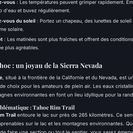
z-vous
: Les températures peuvent grimper rapidement. E
 d'eau et buvez régulièrement.
-vous du soleil
: Portez un chapeau, des lunettes de soleil e
me solaire.
ôt
: Les matinées sont plus fraîches et offrent des condition
e plus agréables.
hoe : un joyau de la Sierra Nevada
e
, situé à la frontière de la Californie et du Nevada, est u
de choix pour les amateurs de plein air. Les eaux cristalli
agnes environnantes en font un lieu idyllique pour la ran
blématique : Tahoe Rim Trail
m Trail
entoure le lac sur près de 265 kilomètres. Ce sent
prenables sur le lac et les montagnes environnantes. Q
de faire une section ou tout le sentier, vous serez émerve