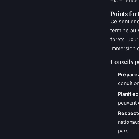
expérience
Points for
Ce sentier 
termine au
forêts luxu
immersion c
Conseils p
Prépare
conditio
Planifiez
peuvent 
Respecte
nationau
parc.