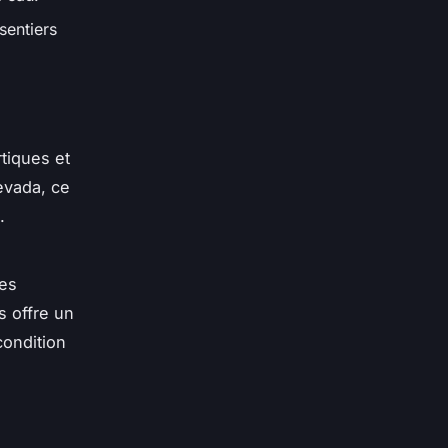
sentiers
tiques et
evada, ce
.
ues
s offre un
condition