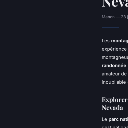
Nev
Manon — 28 j
Les
montag
expérience 
montagneus
randonnée
amateur de 
inoubliable
Explorer 
Nevada
Le
parc nat
destination