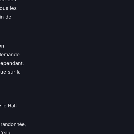
tous les
in de
on
r demande
Cependant,
ue sur la
 le Half
 randonnée,
'eau.