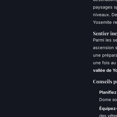
paysages sp
niveaux. De
Yosemite re
Sentier in
Parmi les s
ascension s
une prépara
une fois a
vallée de Y
Conseils p
Planifiez
Dome son
Équipez
des vête