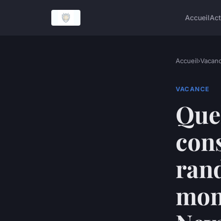
Accueil
Act
Accueil
›
Vacan
VACANCE
Quel
cons
ran
mont