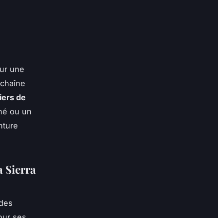
ur une
 chaîne
iers de
né ou un
nture
a Sierra
 des
our ses