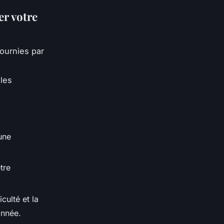
er votre
fournies par
 les
une
tre
culté et la
onnée.