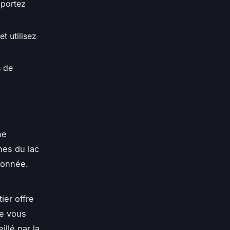
mportez
t utilisez
s de
ne
nes du lac
donnée.
ier offre
ue vous
illé par la