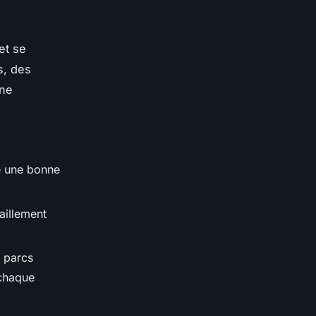
et se
s, des
une
te une bonne
taillement
s parcs
 chaque