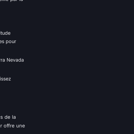
itude
tes pour
rra Nevada
issez
s de la
r offre une