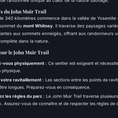
 de randonnée unique au cœur de la nature sauvage.
ts du John Muir Trail
de 340 kilomètres commence dans la vallée de Yosemite 
 sommet du
mont Whitney
. Il traverse des paysages varié
riantes aux sommets enneigés, offrant aux randonneurs 
omplète dans la nature.
our le John Muir Trail
z-vous physiquement
: Ce sentier est exigeant et nécessi
n physique.
 votre ravitaillement
: Les sections entre les points de ravi
être longues. Préparez-vous en conséquence.
z les règles du parc
: Le John Muir Trail traverse plusieur
x. Assurez-vous de connaître et de respecter les règles de