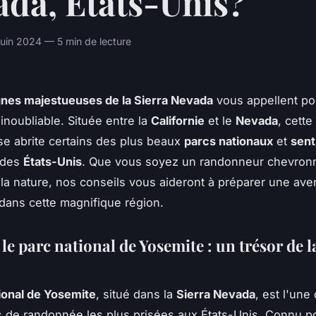
ada, États-Unis?
uin 2024 — 5 min de lecture
nes majestueuses de la Sierra Nevada
vous appellent po
inoubliable. Située entre la
Californie
et le
Nevada
, cette
e abrite certains des plus beaux
parcs nationaux
et
sent
des
États-Unis
. Que vous soyez un randonneur chevron
la nature, nos conseils vous aideront à préparer une ave
 dans cette magnifique région.
le parc national de Yosemite : un trésor de l
ional de Yosemite
, situé dans la
Sierra Nevada
, est l'une
s de randonnée les plus prisées aux États-Unis. Connu p