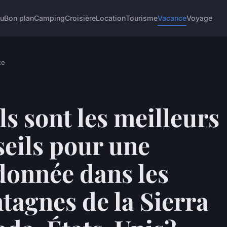
u
Bon plan
Camping
Croisière
Location
Tourisme
Vacance
Voyage
ce
s sont les meilleurs
eils pour une
donnée dans les
agnes de la Sierra