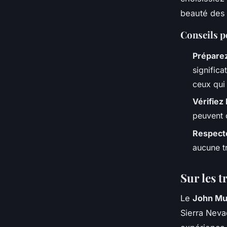
beauté des
Conseils p
Préparez
significa
ceux qui
Vérifiez
peuvent 
Respecte
aucune t
Sur les 
Le
John Mui
Sierra Neva