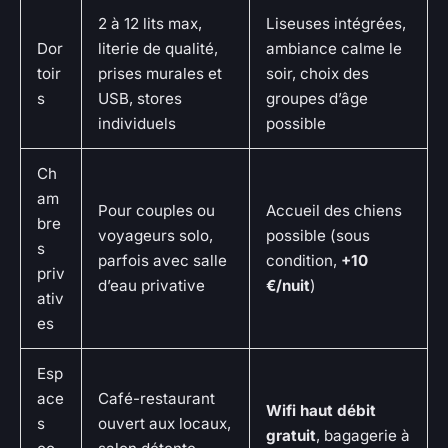
2 à 12 lits max,
Liseuses intégrées,
Dor
literie de qualité,
ambiance calme le
toir
prises murales et
soir, choix des
s
USB, stores
groupes d’âge
individuels
possible
Ch
am
Pour couples ou
Accueil des chiens
bre
voyageurs solo,
possible (sous
s
parfois avec salle
condition,
+10
priv
d’eau privative
€/nuit
)
ativ
es
Esp
ace
Café-restaurant
Wifi haut débit
s
ouvert aux locaux,
gratuit
, bagagerie à